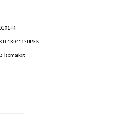
010144
XT0180411SUPRK
ls Isomarket