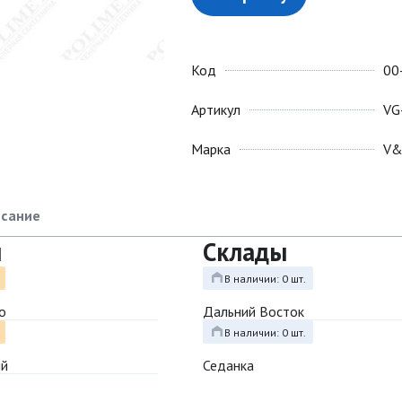
Код
00
Артикул
VG
Марка
V
сание
ы
Склады
В наличии: 0 шт.
о
Дальний Восток
В наличии: 0 шт.
ый
Седанка