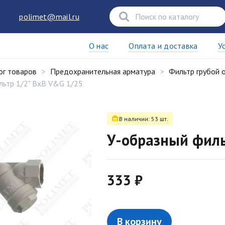
polimet@mail.ru
О нас
Оплата и доставка
У
ог товаров
Предохранительная арматура
Фильтр грубой 
льтр 1/2" ВхВ V&G 1/25
В наличии: 53 шт.
У-образный филь
333 ₽
В корзину