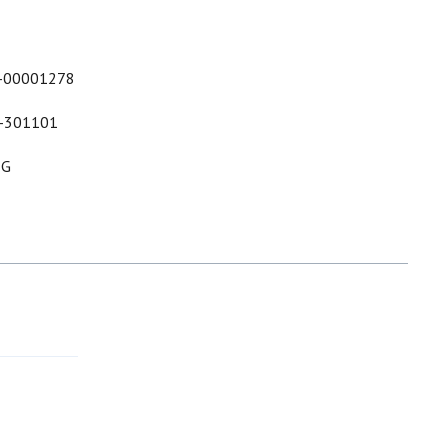
-00001278
-301101
&G