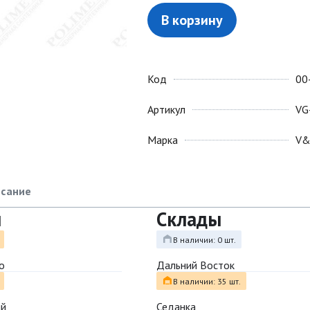
В корзину
Код
00
Артикул
VG
Марка
V
сание
ы
Склады
В наличии: 0 шт.
о
Дальний Восток
В наличии: 35 шт.
ый
Седанка