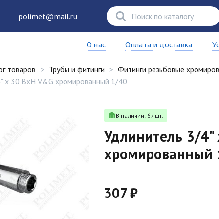
polimet@mail.ru
О нас
Оплата и доставка
У
ог товаров
Трубы и фитинги
Фитинги резьбовые хромиро
4" x 30 ВхН V&G хромированный 1/40
В наличии: 67 шт.
Удлинитель 3/4"
хромированный 
307 ₽