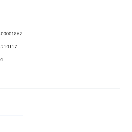
-00001862
-210117
&G