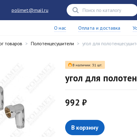
polimet@mail.ru
О нас
Оплата и доставка
У
ог товаров
Полотенцесушители
угол для полотенцесушит
В наличии: 31 шт.
угол для полоте
992 ₽
В корзину