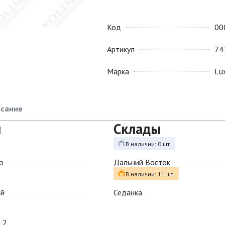
Код
00
Артикул
74
Марка
Lu
сание
ы
Склады
В наличии: 0 шт.
о
Дальний Восток
В наличии: 11 шт.
ый
Седанка
 2