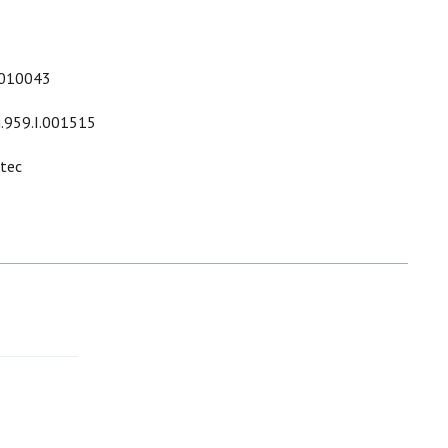
010043
i.959.I.001515
ltec