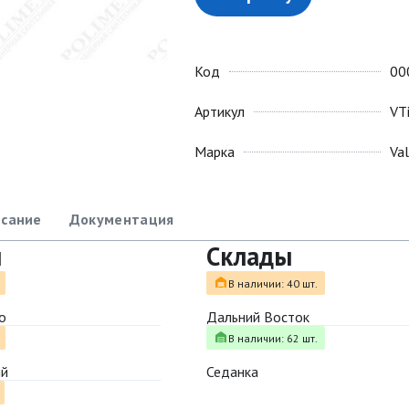
Код
00
Артикул
VT
Марка
Va
сание
Документация
ы
Склады
В наличии: 40 шт.
о
Дальний Восток
В наличии: 62 шт.
ый
Седанка