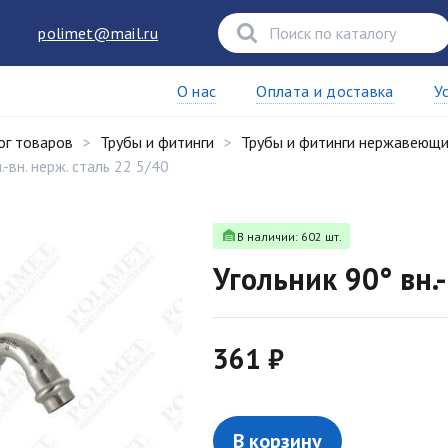
polimet@mail.ru
О нас
Оплата и доставка
У
ог товаров
Трубы и фитинги
Трубы и фитинги нержавеющ
.-вн. нерж. сталь 22 5/40
В наличии: 602 шт.
Угольник 90° вн.-
361 ₽
В корзину