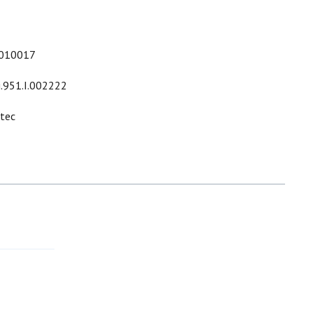
010017
i.951.I.002222
ltec