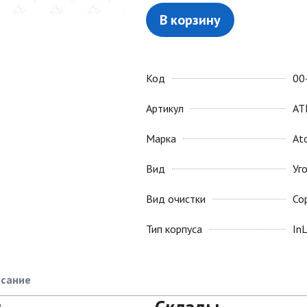
В корзину
Код
00
Артикул
AT
Марка
Ato
Вид
Уг
Вид очистки
Со
Тип корпуса
InL
сание