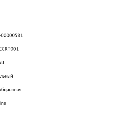
-00000581
ECRT001
ll
ольный
рбционная
ine