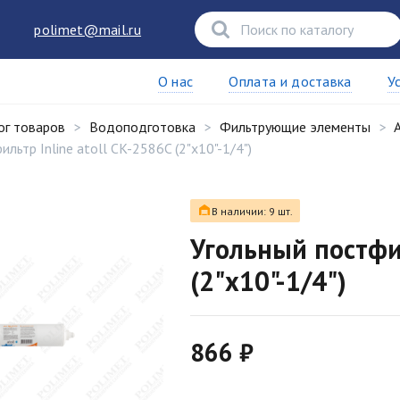
polimet@mail.ru
О нас
Оплата и доставка
У
ог товаров
Водоподготовка
Фильтрующие элементы
A
льтр Inline atoll CK-2586C (2"x10"-1/4")
В наличии: 9 шт.
Угольный постфил
(2"x10"-1/4")
866 ₽