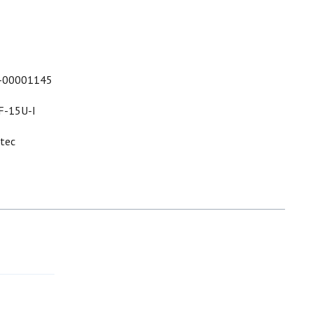
-00001145
F-15U-I
ltec