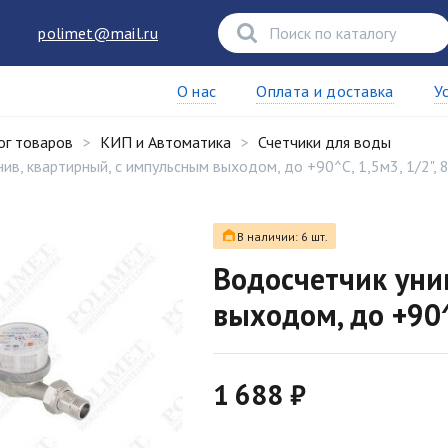
polimet@mail.ru
О нас
Оплата и доставка
У
ог товаров
КИП и Автоматика
Счетчики для воды
ив, квартирный, с импульсным выходом, до +90^С, 1,5м3, 1/2", 
В наличии: 6 шт.
Водосчетчик уни
выходом, до +90^
1 688 ₽