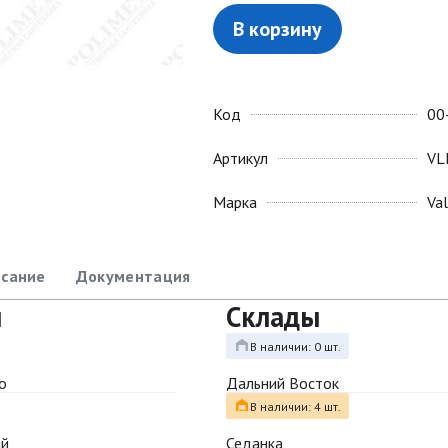
В корзину
Код
00
Артикул
VL
Марка
Va
сание
Документация
ы
Склады
В наличии: 0 шт.
о
Дальний Восток
В наличии: 4 шт.
ый
Седанка