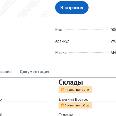
В корзину
Код
00
Артикул
WC
Марка
АН
сание
Документация
ы
Склады
В наличии: 33 шт.
о
Дальний Восток
В наличии: 10 шт.
ый
Седанка