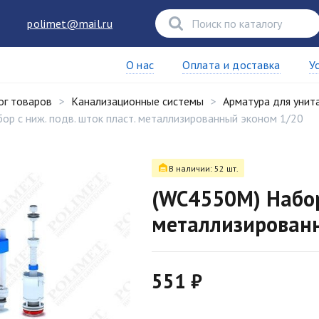
polimet@mail.ru
О нас
Оплата и доставка
У
ог товаров
Канализационные системы
Арматура для унит
р с ниж. подв. шток пласт. металлизированный эконом 1/20
В наличии: 52 шт.
(WC4550M) Набор 
металлизирован
551 ₽