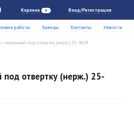
Корзина
Вход/Регистрация
0
словия работы
Бренды
Контакты
Новости
т червячный под отвертку (нерж.) 25-40/9
под отвертку (нерж.) 25-