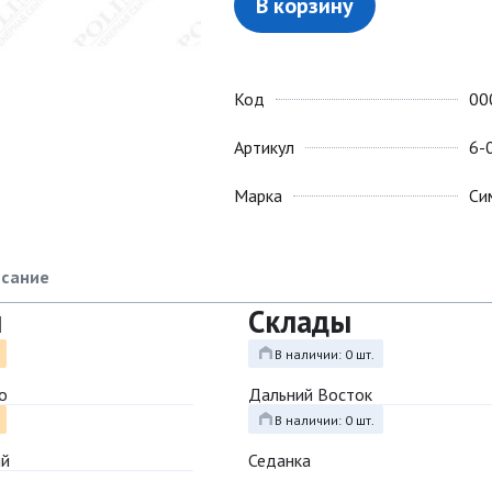
В корзину
Код
00
Артикул
6-
Марка
Си
сание
ы
Склады
В наличии: 0 шт.
о
Дальний Восток
В наличии: 0 шт.
ый
Седанка