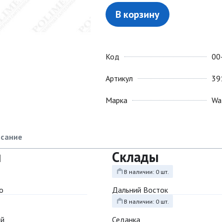
В корзину
Код
00
Артикул
39
Марка
Wa
сание
ы
Склады
В наличии: 0 шт.
о
Дальний Восток
В наличии: 0 шт.
ый
Седанка