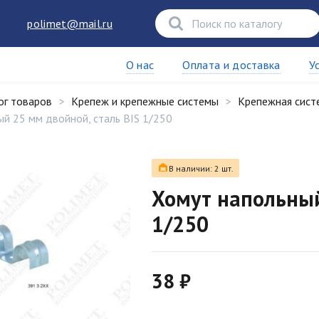
polimet@mail.ru
О нас
Оплата и доставка
У
ог товаров
Крепеж и крепежные системы
Крепежная сист
й 25 мм двойной, сталь BIS 1/250
В наличии: 2 шт.
Хомут напольный
1/250
38 ₽