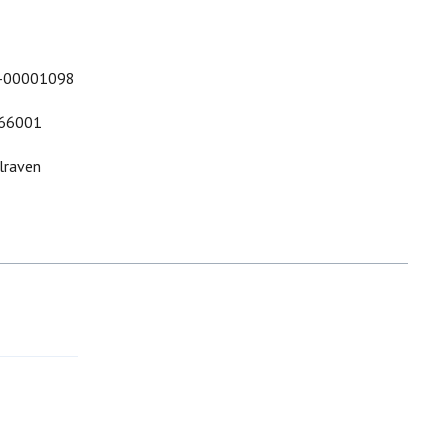
-00001098
66001
lraven