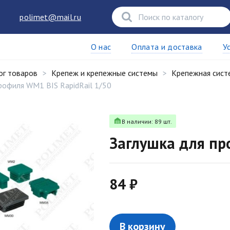
polimet@mail.ru
О нас
Оплата и доставка
У
ог товаров
Крепеж и крепежные системы
Крепежная сист
рофиля WM1 BIS RapidRail 1/50
В наличии: 89 шт.
Заглушка для пр
84 ₽
В корзину