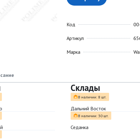
Код
00
Артикул
65
Марка
Wa
сание
ы
Склады
В наличии: 8 шт.
о
Дальний Восток
В наличии: 30 шт.
ый
Седанка