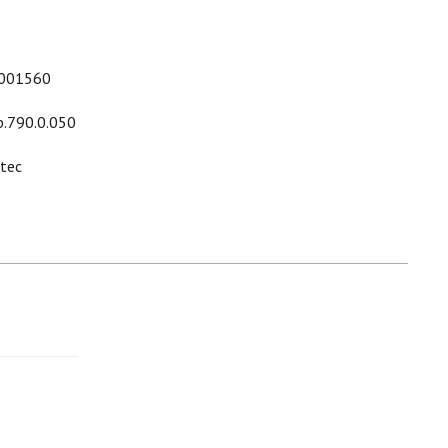
001560
p.790.0.050
ltec