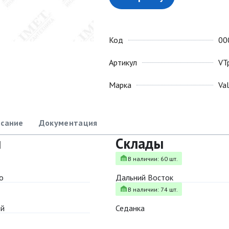
Код
00
Артикул
VT
Марка
Va
сание
Документация
ы
Склады
В наличии: 60 шт.
о
Дальний Восток
В наличии: 74 шт.
ый
Седанка