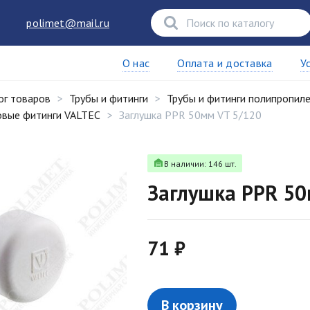
polimet@mail.ru
О нас
Оплата и доставка
У
ог товаров
Трубы и фитинги
Трубы и фитинги полипропил
вые фитинги VALTEC
Заглушка PPR 50мм VT 5/120
В наличии: 146 шт.
Заглушка PPR 50
71 ₽
В корзину