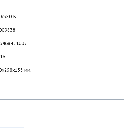
0/380 В
009838
3468421007
TA
0x258x153 мм.