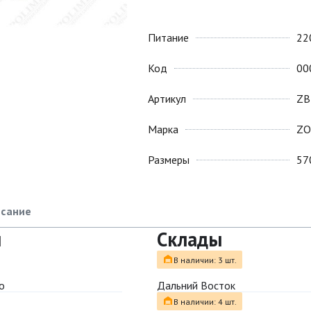
Питание
22
Код
00
Артикул
ZB
Марка
ZO
Размеры
57
сание
ы
Склады
В наличии: 3 шт.
о
Дальний Восток
В наличии: 4 шт.