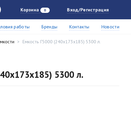
Корзина
Вход/Регистрация
0
словия работы
Бренды
Контакты
Новости
емкости
Емкость Г5000 (240х173х185) 5300 л.
240х173х185) 5300 л.