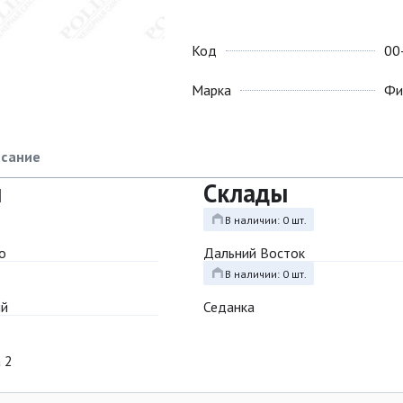
Код
00
Марка
Фи
сание
ы
Склады
В наличии: 0 шт.
о
Дальний Восток
В наличии: 0 шт.
ый
Седанка
 2