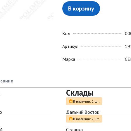
В корзину
Код
00
Артикул
19
Марка
СЕ
сание
ы
Склады
В наличии: 2 шт.
о
Дальний Восток
В наличии: 2 шт.
ый
Седанка