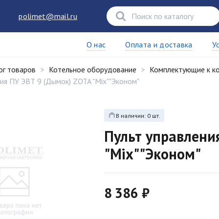
polimet@mail.ru
О нас
Оплата и доставка
У
ог товаров
Котельное оборудование
Комплектующие к к
ия ПУ ЭВТ 9 (Дымок) ZOTA "Mix""Эконом"
В наличии: 0 шт.
Пульт управлени
"Mix""Эконом"
8 386 ₽