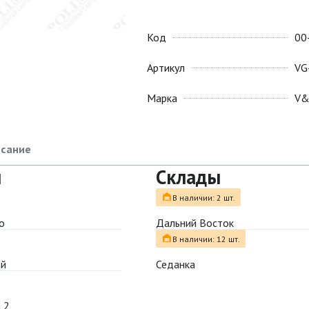
Код
00
Артикул
VG
Марка
V
сание
ы
Склады
В наличии: 2 шт.
о
Дальний Восток
В наличии: 12 шт.
ый
Седанка
 2