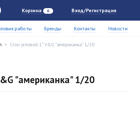
Корзина
Вход/Регистрация
0
словия работы
Бренды
Контакты
Новости
n
Сгон угловой 1" V&G "американка" 1/20
V&G "американка" 1/20