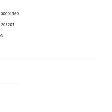
-00001360
-205203
&G