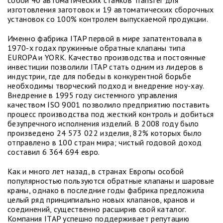
собой 40 автоматических станков Transfer для
изготовления заготовок и 19 автоматических сборочных
установок со 100% контролем выпускаемой продукции.
Именно фабрика ITAP первой в мире запатентовала в
1970-х годах пружинные обратные клапаны типа
EUROPA и YORK. Качество производства и постоянные
инвестиции позволили ITAP стать одним из лидеров в
индустрии, где для победы в конкурентной борьбе
необходимы творческий подход и внедрение ноу-хау.
Внедрение в 1995 году системного управления
качеством ISO 9001 позволило предприятию поставить
процесс производства под жесткий контроль и добиться
безупречного исполнения изделий. В 2008 году было
произведено 24 573 022 изделия, 82% которых было
отправлено в 100 стран мира; чистый годовой доход
составил 6 364 694 евро.
Как и много лет назад, в странах Европы особой
популярностью пользуются обратные клапаны и шаровые
краны, однако в последние годы фабрика предложила
целый ряд принципиально новых клапанов, кранов и
соединений, существенно расширив свой каталог.
Компания ITAP успешно поддерживает репутацию