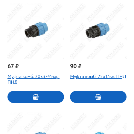
67 ₽
90 ₽
Муфта комб. 20х3/4"нар.
Муфта комб. 25х1"вн. ПНД
ПНД