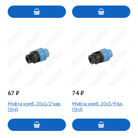
67 ₽
74 ₽
Муфта комб. 20х1/2"нар.
Муфта комб. 20х3/4"вн.
ПНД
ПНД