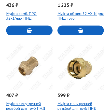
436 ₽
1 225 ₽
Муфта комб. ПРО
Муфта обжим 32 VX-N для
32х1"нар. ПНД
ПНД труб
407 ₽
599 ₽
Муфта с внутренней
Муфта с внутренней
резьбой для труб ПНД
резьбой для труб ПНД